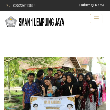
Hubungi Kami
085286113196