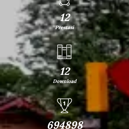
12
Prestasi
12
Download
694898