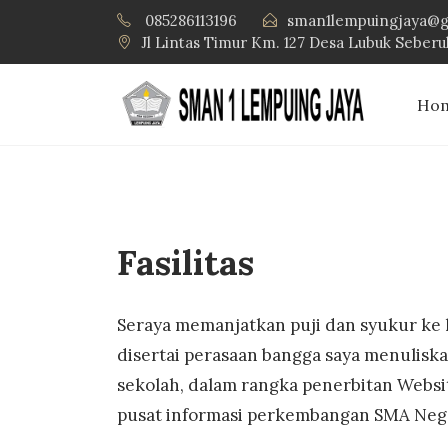
085286113196
sman1lempuingjaya@g
Jl Lintas Timur Km. 127 Desa Lubuk Seber
Ho
Fasilitas
Seraya memanjatkan puji dan syukur ke 
disertai perasaan bangga saya menulisk
sekolah, dalam rangka penerbitan Websit
pusat informasi perkembangan SMA Nege