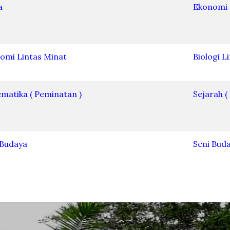
a
Ekonomi
omi Lintas Minat
Biologi L
matika ( Peminatan )
Sejarah (
 Budaya
Seni Bud