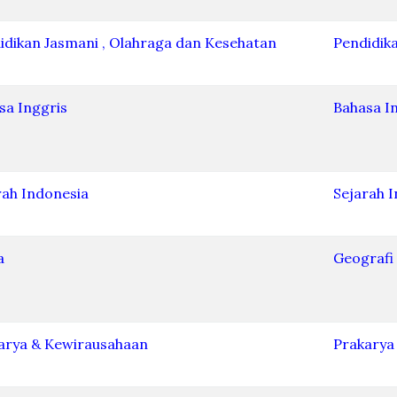
idikan Jasmani , Olahraga dan Kesehatan
Pendidik
sa Inggris
Bahasa I
rah Indonesia
Sejarah 
a
Geografi
arya & Kewirausahaan
Prakarya