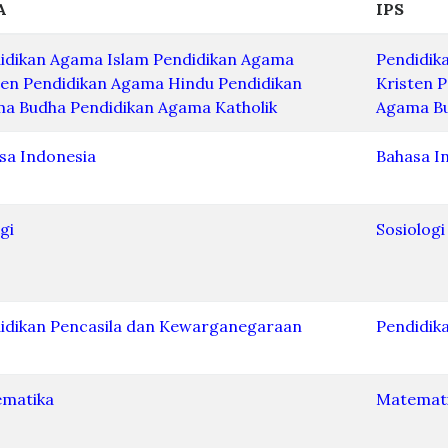
A
IPS
idikan Agama Islam
Pendidikan Agama
Pendidik
ten
Pendidikan Agama Hindu
Pendidikan
Kristen
P
a Budha
Pendidikan Agama Katholik
Agama B
sa Indonesia
Bahasa I
gi
Sosiologi
idikan Pencasila dan Kewarganegaraan
Pendidik
matika
Matemat