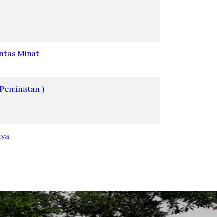
intas Minat
 Peminatan )
aya