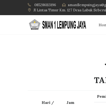
085286113196
sman1lempuingjaya@g
Jl Lintas Timur Km. 127 Desa Lubuk Seber
Ho
TA
Pemi
Hari /
Jam